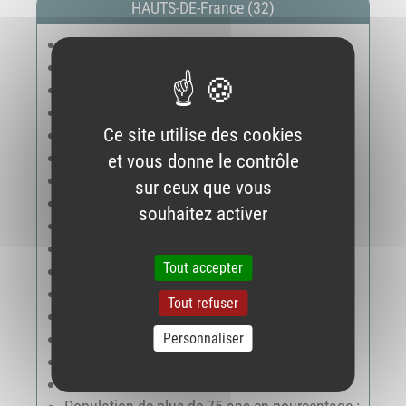
HAUTS-DE-France (32)
pmun2026 : 5965764
Évolution population municipale : -33152
Officine actuelle : 1865
Titulaire : 2218
Ce site utilise des cookies
Évolution officine : -17
Officine en nom propre : 167
et vous donne le contrôle
Officine en société : 1698
sur ceux que vous
Pourcentage d'officine en société : 91.0
souhaitez activer
Médecin généraliste libéraux : 5216
Évolution médecin généraliste libéraux : -41
Tout accepter
Densité population par officine : 3199
Densité population par médecin : 1149
Tout refuser
Densité médecin par officine : 2.8
Titulaire âge moyen : 47.7
Personnaliser
Titulaire de moins de 40 ans : 23.7
Titulaires de + de 55 ans : 27.4