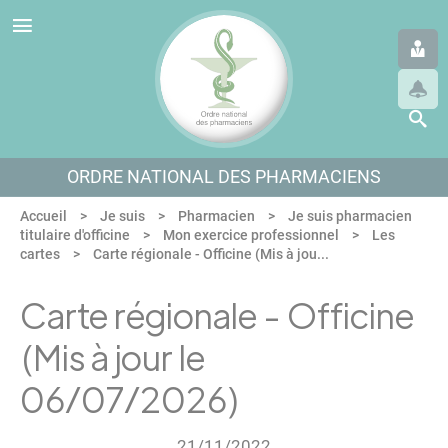
Panneau de gestion des cookies
Aller au menu
Aller au contenu
Aller en bas de page
ORDRE NATIONAL DES PHARMACIENS
Accueil
Je suis
Pharmacien
Je suis pharmacien
titulaire d'officine
Mon exercice professionnel
Les
cartes
Carte régionale - Officine (Mis à jou...
Carte régionale - Officine
(Mis à jour le
06/07/2026)
21/11/2022