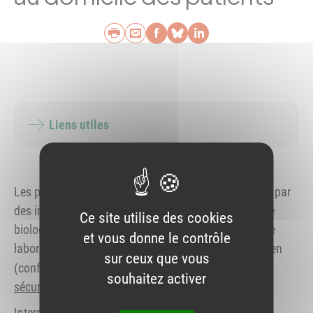
Imprimer
Envoyer par e-mail
Partager sur Faceb
Partager sur Blu
Partager sur L
Liens utiles
Les prélèvements effectués au domicile des patients par
des infirmiers libéraux, dans le cadre d’un examen de
Ce site utilise des cookies
biologie médicale, ne peuvent pas être facturés par le
et vous donne le contrôle
laboratoire de biologie médicale réalisant ledit examen
sur ceux que vous
(conformément à l’
article R.161-42 du code de la
souhaitez activer
sécurité sociale
).
Interrogée par le Conseil central de la section G, la