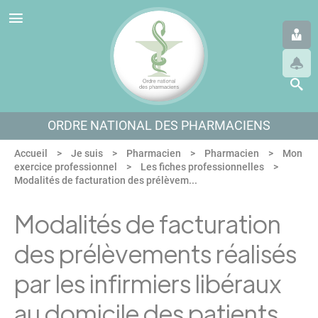
Panneau de gestion des cookies
Aller au menu
Aller au contenu
Aller en bas de page
ORDRE NATIONAL DES PHARMACIENS
Accueil
Je suis
Pharmacien
Pharmacien
Mon
exercice professionnel
Les fiches professionnelles
Modalités de facturation des prélèvem...
Modalités de facturation
des prélèvements réalisés
par les infirmiers libéraux
au domicile des patients