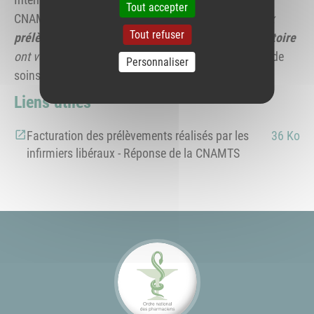
Tout accepter
CNAMTS rappelle que "
seules les cotations liées aux
Tout refuser
prélèvements effectués par le personnel du laboratoire
ont vocation à (…) être mentionnées"
sur les feuilles de
Personnaliser
soins dudit laboratoire.
Liens utiles
Facturation des prélèvements réalisés par les
36 Ko
infirmiers libéraux - Réponse de la CNAMTS