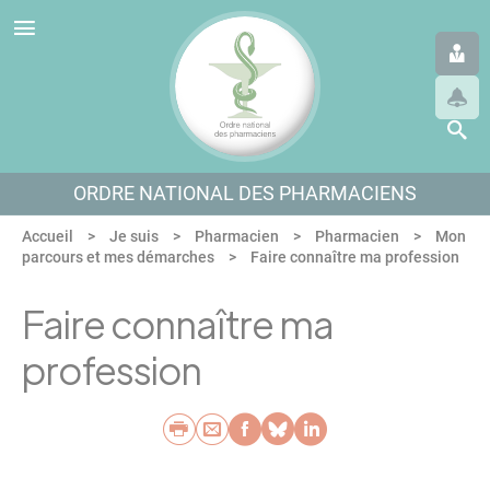
Panneau de gestion des cookies
Aller au menu
Aller au contenu
Aller en bas de page
ORDRE NATIONAL DES PHARMACIENS
Accueil
Je suis
Pharmacien
Pharmacien
Mon
parcours et mes démarches
Faire connaître ma profession
Faire connaître ma
profession
Imprimer
Envoyer par e-mail
Partager sur Faceb
Partager sur Blu
Partager sur L