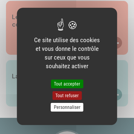
Le développement professionnel
continu
Ce site utilise des cookies
LIRE P
et vous donne le contrôle
sur ceux que vous
souhaitez activer
La certification périodique
Tout accepter
LIRE P
Tout refuser
Personnaliser