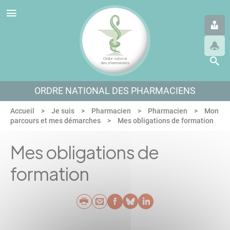
Panneau de gestion des cookies
Aller au menu
Aller au contenu
Aller en bas de page
ORDRE NATIONAL DES PHARMACIENS
Accueil
Je suis
Pharmacien
Pharmacien
Mon
parcours et mes démarches
Mes obligations de formation
Mes obligations de
formation
Imprimer
Envoyer par e-mail
Partager sur Faceb
Partager sur Blu
Partager sur L