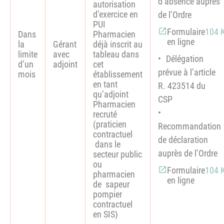
d’absence auprès
autorisation
d’exercice en
de l’Ordre
PUI
Formulaire
104 
Dans
Pharmacien
en ligne
la
Gérant
déjà inscrit au
limite
avec
tableau dans
Délégation
d’un
adjoint
cet
prévue à l’article
mois
établissement
en tant
R. 4235­14 du
qu’adjoint
CSP
Pharmacien
recruté
(praticien
Recommandation
contractuel
de déclaration
dans le
auprès de l’Ordre
secteur public
ou
Formulaire
104 
pharmacien
en ligne
de sapeur
pompier
contractuel
en SIS)