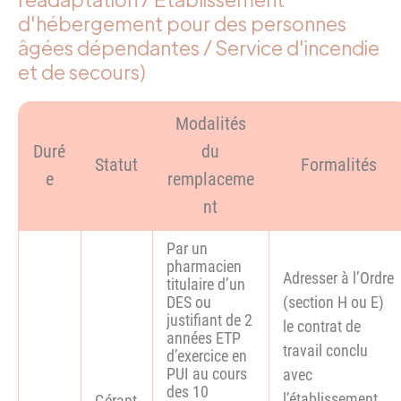
d'hébergement pour des personnes
âgées dépendantes / Service d'incendie
et de secours)
Modalités
Duré
du
Statut
Formalités
e
remplaceme
nt
Par un
pharmacien
Adresser à l’Ordre
titulaire d’un
DES ou
(section H ou E)
justifiant de 2
le contrat de
années ETP
travail conclu
d’exercice en
PUI au cours
avec
des 10
l’établissement
Gérant