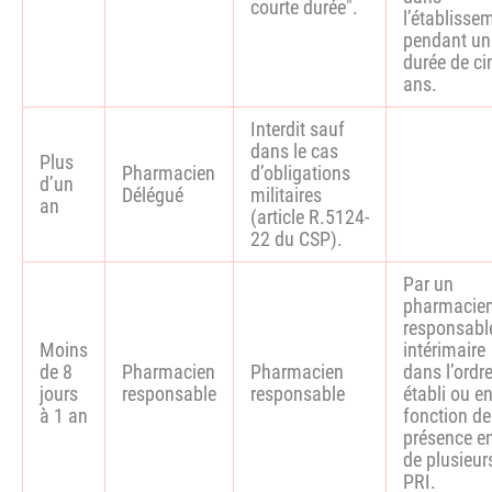
courte durée".
l’établisse
pendant un
durée de ci
ans.
Interdit sauf
dans le cas
Plus
Pharmacien
d’obligations
d’un
Délégué
militaires
an
(article R.5124-
22 du CSP).
Par un
pharmacie
responsabl
Moins
intérimaire
de 8
Pharmacien
Pharmacien
dans l’ordr
jours
responsable
responsable
établi ou e
à 1 an
fonction de
présence e
de plusieur
PRI.