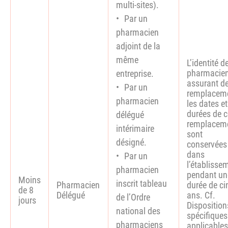
multi-sites).
Par un
pharmacien
adjoint de la
même
L’identité d
pharmacie
entreprise.
assurant d
Par un
remplaceme
pharmacien
les dates et
durées de 
délégué
remplacem
intérimaire
sont
désigné.
conservées
dans
Par un
l’établisse
pharmacien
pendant un
Moins
inscrit tableau
Pharmacien
durée de ci
de 8
Délégué
ans. Cf.
de l’Ordre
jours
Disposition
national des
spécifiques
pharmaciens
applicables