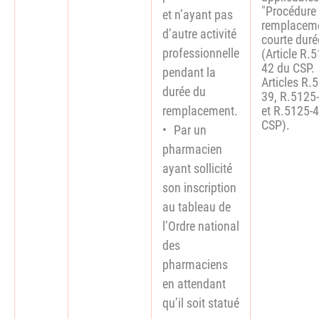
"Procédure
et n’ayant pas
remplacem
d’autre activité
courte duré
professionnelle
(Article R.
42 du CSP.
pendant la
Articles R.
durée du
39, R.5125
remplacement.
et R.5125-
CSP).
Par un
pharmacien
ayant sollicité
son inscription
au tableau de
l’Ordre national
des
pharmaciens
en attendant
qu’il soit statué