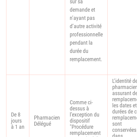
sur sa
demande et
n’ayant pas
d’autre activité
professionnelle
pendant la
durée du
remplacement.
L’identité d
pharmacie
assurant d
remplaceme
Comme ci-
les dates et
dessus à
durées de 
De 8
l’exception du
Pharmacien
remplacem
jours
dispositif
Délégué
sont
à 1 an
"Procédure
conservées
remplacement
dans