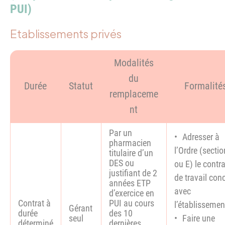
PUI)
Etablissements privés
Modalités
du
Durée
Statut
Formalité
remplaceme
nt
Par un
Adresser à
pharmacien
l’Ordre (secti
titulaire d’un
DES ou
ou E) le contra
justifiant de 2
de travail con
années ETP
avec
d’exercice en
Contrat à
PUI au cours
l’établissemen
Gérant
durée
des 10
seul
Faire une
déterminé
dernières