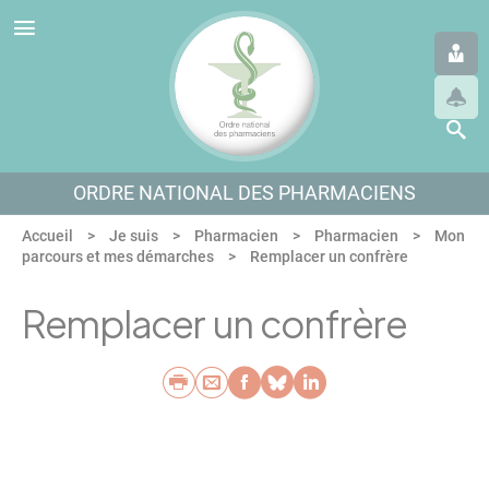
Panneau de gestion des cookies
Aller au menu
Aller au contenu
Aller en bas de page
ORDRE NATIONAL DES PHARMACIENS
Accueil
Je suis
Pharmacien
Pharmacien
Mon
parcours et mes démarches
Remplacer un confrère
Remplacer un confrère
Imprimer
Envoyer par e-mail
Partager sur Faceb
Partager sur Blu
Partager sur L