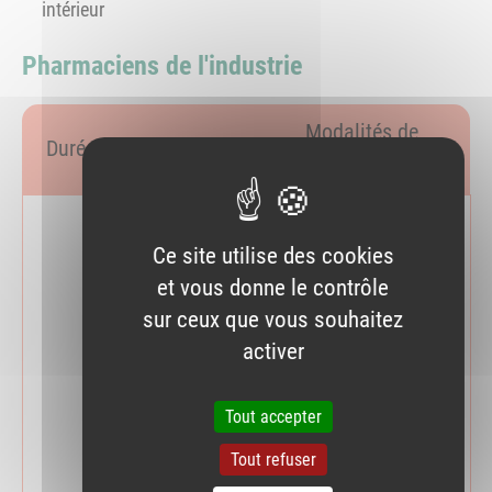
intérieur
Pharmaciens de l'industrie
Modalités de
Durée
Statut
remplacement
Par un pharmacien
Ce site utilise des cookies
responsable
et vous donne le contrôle
intérimaire, désigné par
sur ceux que vous souhaitez
l’organe social de
activer
l’entreprise en même
temps que le PR et
inscrit au tableau B ou
Tout accepter
E de l’Ordre pour cette
Tout refuser
fonction (article