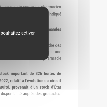
mé une plainte contre un pharmacien
®
dicament Paxlovid
, antiviral indiqué
F), qui mentionnait des
commandes
 souhaitez activer
inzaine de janvier 2023.
ne du Conseil régional de l’Ordre des
line du Conseil national a, par une
n temporaire d’exercer la pharmacie
stock important
de 326 boîtes de
2022, relatif à l’évolution du circuit
tuité, provenait d’un stock
d’État
a disponibilité auprès des grossistes-