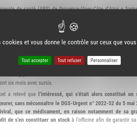
égionale de santé (ARS) de Provence-Alpes-Côte d’Azur a for
onnu la réglementation en vigueur concernant la gestion du mé
-CoV-2 inscrit sur la liste I des substances vénéneuses.
nalement de l’agence nationale de Santé publique France (SP
es cookies et vous donne le contrôle sur ceux que vous
®
par l’officine
du pharmacien poursuivi,
durant la première qu
tre la décision du 29 mars 2024 prise par la chambre de discipli
Tout accepter
Tout refuser
Personnaliser
es-Côte d’Azur-Corse (n° AD/07569-1/CR), la chambre de discip
69-2/CN), prononcé à son encontre la sanction de l’interdictio
nt six mois avec sursis.
appel a relevé que
l’intéressé, qui s’était
alors constitué un 
gnorer, sans méconnaître
le DGS-Urgent n° 2022-52 du 5 mai
viral, que
ce médicament, en raison notamment
de sa gra
rdit de s’en constituer un stock
à l’officine afin de garantir s