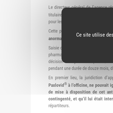
Le directeur général de l’agence r
titulaire d’officine pour avoir méc
pour les adultes affectés par le SARS
Cette plainte fait suite à un sig
Ce site utilise d
anormalement
élevées de Paxlovid
Saisie d’un appel de l’intéressé con
pharmaciens (CROP) de Provence-Alp
décision du 2 juin 2025 (n° AD/075
pendant une durée de douze mois, do
En premier lieu, la juridiction d’
®
Paxlovid
à l’officine,
ne pouvait i
de
mise à disposition de cet anti
contingenté, et qu’il lui était
inte
répartiteurs.