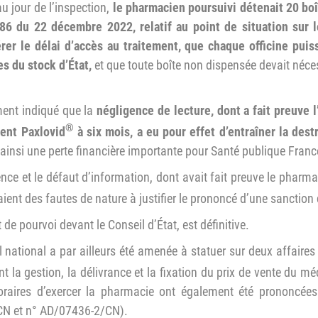
au jour de l’inspection,
le pharmacien
poursuivi détenait 20 bo
-86 du
22 décembre 2022, relatif au point de
situation sur 
érer le délai d’accès au
traitement, que chaque officine puis
es
du stock d’État,
et que toute boîte non dispensée devait néce
ement indiqué que la
négligence de lecture,
dont a fait preuve l
®
ent Paxlovid
à six mois, a
eu pour effet d’entraîner la dest
ainsi une perte financière importante pour Santé publique Franc
gence et le défaut d’information, dont avait fait preuve le pharm
aient des fautes de nature à justifier le prononcé d’une sanction 
t de pourvoi devant le Conseil d’État, est définitive.
 national a par ailleurs été amenée à statuer sur deux affaires
t la gestion, la délivrance et la fixation du prix de vente du 
poraires d’exercer la pharmacie ont également été prononcée
2/CN et n° AD/07436-2/CN).