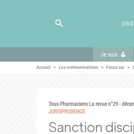
Panneau de gestion des cookies
Aller au menu
Aller au contenu
Aller en bas de page
ORD
Je suis
Accueil
Les communications
Focus sur
Tous Pharmaciens La revue n°29 - déce
JURISPRUDENCE
Sanction disci