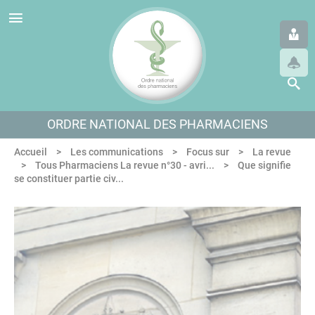
Panneau de gestion des cookies
Aller au menu
Aller au contenu
Aller en bas de page
ORDRE NATIONAL DES PHARMACIENS
Accueil
Les communications
Focus sur
La revue
Tous Pharmaciens La revue n°30 - avri...
Que signifie
se constituer partie civ...