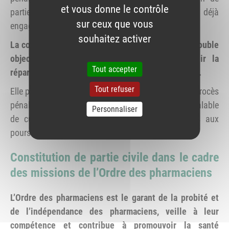
et vous donne le contrôle
partie civile), soit se rattacher à l’action publique déjà
sur ceux que vous
engagée par le procureur de la République.
souhaitez activer
La constitution de partie civile poursuit donc un double
objectif : soutenir l’action publique et obtenir la
Tout accepter
réparation des préjudices subis (matériel et moral).
Tout refuser
Elle peut avoir lieu dans le cadre de l’instruction du procès
pénal, d’une comparution avec reconnaissance préalable
Personnaliser
de culpabilité (CRPC) et de mesures alternatives aux
poursuites pénales (composition pénale).
Constitution de partie civile dans le cadre
des missions de l’Ordre des pharmaciens
L’Ordre des pharmaciens est le garant de la probité et
de l’indépendance des pharmaciens, veille à leur
compétence et contribue à promouvoir la santé