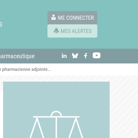
ME CONNECTER
S
MES ALERTES
linkedIn
Bluesky
Facebook
Youtube
harmaceutique
e pharmacienne adjointe...