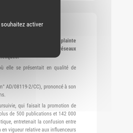
 souhaitez activer
autres exercices) a formé
une plainte
 aux influenceurs sur les réseaux
anesques.
 où elle se présentait en qualité de
5 (n° AD/08119-2/CC), prononcé à son
ns.
rsuivie, qui faisait la promotion de
plus de 500 publications et 142 000
tique, entretenait la confusion entre
 en vigueur relative aux influenceurs