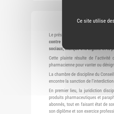
Ce site utilise d
Le président du Conseil central de l
contre une pharmacienne adjointe
sociaux, manqué à la dignité et la 
Cette plainte résulte de l’activité
pharmacienne pour vanter ou dénigrer
La chambre de discipline du Conseil
encontre la sanction de l’interdicti
En premier lieu, la juridiction disc
produits pharmaceutiques et paraph
abonnés, tout en faisant état de son
son diplôme et son exercice professi