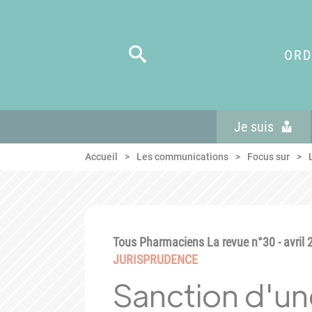
Panneau de gestion des cookies
Aller au menu
Aller au contenu
Aller en bas de page
ORD
Je suis
Accueil
Les communications
Focus sur
Tous Pharmaciens La revue n°30 - avril 
JURISPRUDENCE
Sanction d'u