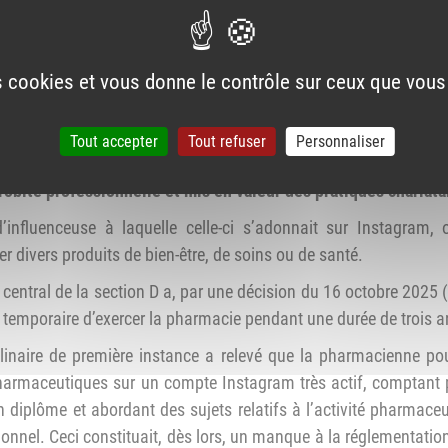
es cookies et vous donne le contrôle sur ceux que vous
a section D (représentant les pharmaciens adjoints d’officine et 
Tout accepter
Tout refuser
Personnaliser
, pour avoir méconnu la réglementation en vigueur relative
probité professionnelle et mis en valeur des pratiques charlat
 d’influenceuse à laquelle celle-ci s’adonnait sur Instagram,
 divers produits de bien-être, de soins ou de santé.
 central de la section D a, par une décision du 16 octobre 202
on temporaire d’exercer la pharmacie pendant une durée de trois a
iplinaire de première instance a relevé que la pharmacienne pou
armaceutiques sur un compte Instagram très actif, comptant 
 diplôme et abordant des sujets relatifs à l’activité pharmaceu
onnel. Ceci constituait, dès lors, un manque à la réglementation