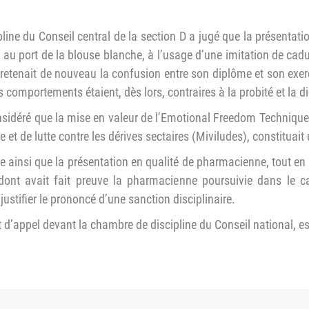
line du Conseil central de la section D a jugé que la présentati
au port de la blouse blanche, à l’usage d’une imitation de cad
tenait de nouveau la confusion entre son diplôme et son exercic
s comportements étaient, dès lors, contraires à la probité et la d
onsidéré que la mise en valeur de l’Emotional Freedom Technique
ce et de lutte contre les dérives sectaires (Miviludes), constituai
se ainsi que la présentation en qualité de pharmacienne, tout e
dont avait fait preuve la pharmacienne poursuivie dans le ca
justifier le prononcé d’une sanction disciplinaire.
et d’appel devant la chambre de discipline du Conseil national, est