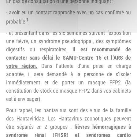
En cas de consultation d’une personne indiquant :
- avoir eu un contact rapproché avec un cas confirmé ou
1
probable
,
- et présentant dans les six semaines suivant l’exposition
une fièvre, un syndrome pseudogrippal, des symptômes
digestifs ou respiratoires,
il est recommandé de
contacter sans délai le SAMU-Centre 15 et l’ARS de
votre région.
Dans l’attente d’une prise en charge
adaptée, il sera demandé à la personne de s’isoler
immédiatement et de porter un masque FFP2 (la
constitution de stock de masque FFP2 dans vos cabinets
est à envisager).
Pour rappel, les hantavirus sont des virus de la famille
des Hantaviridae. Les Hantavirus zoonotiques peuvent
être séparés en 2 groupes :
fièvres hémorragiques à
syndrome rénal (FHSR) et syndromes cardio