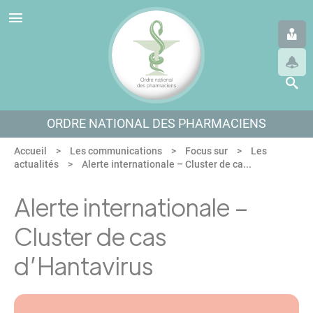
Panneau de gestion des cookies
Aller au menu
Aller au contenu
Aller en bas de page
ORDRE NATIONAL DES PHARMACIENS
Accueil
Les communications
Focus sur
Les
actualités
Alerte internationale – Cluster de ca...
Alerte internationale –
Cluster de cas
d’Hantavirus