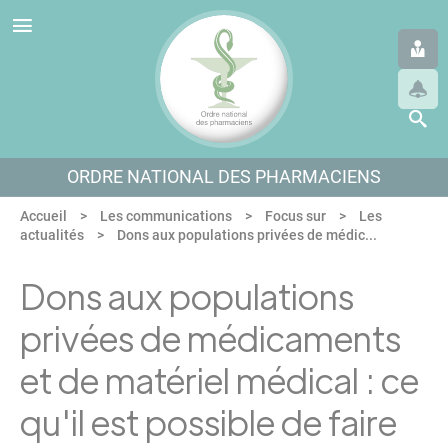
Panneau de gestion des cookies
Aller au menu
Aller au contenu
Aller en bas de page
ORDRE NATIONAL DES PHARMACIENS
Accueil
Les communications
Focus sur
Les
actualités
Dons aux populations privées de médic...
Dons aux populations
privées de médicaments
et de matériel médical : ce
qu'il est possible de faire