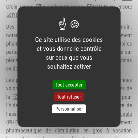
Croix rouge
,
le Croissant rouge
,
ACTED
ou encore
l’UNICEF
.
Des actions peuvent être menées sur le terrain,
notamment par
l’association Tulipe
, établissement
Ce site utilise des cookies
pharmaceutique qui fédère les dons des laboratoires
et vous donne le contrôle
partenaires pour équiper les professionnels de santé sur
sur ceux que vous
place et répondre en urgence aux besoins des populations
souhaitez activer
en détresse.
Les pharmaciens et plus largement toutes les personnes
Tout accepter
volontaires peuvent effectuer un don financier auprès de
la
Fondation CMA-CGM
du Fonds Humanitaire pour
Tout refuser
l’Aide Transfrontalière des Nations Unies ou encore de
Personnaliser
l’association
Pharmacie humanitaire internationale
(PHI). Celle-ci gère depuis 2009 un établissement
pharmaceutique de distribution en gros à vocation