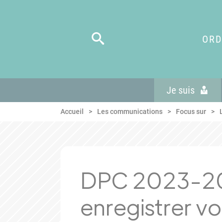
Panneau de gestion des cookies
Aller au menu
Aller au contenu
Aller en bas de page
ORD
Je suis
Accueil
Les communications
Focus sur
DPC 2023-20
enregistrer vo