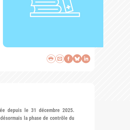
Imprimer
Envoyer par e-mail
Partager sur Face
Partager sur Bl
Partager sur 
rée depuis le 31 décembre 2025.
 désormais la phase de contrôle du