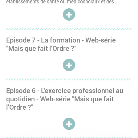
établissements de santé ou médicosociaux et des
services d'incendie et de secours) a organisé une
ACCÉDER À WEBCONFÉRENCE -
webconférence sur le numérique en santé.
Episode 7 - La formation - Web-série
"Mais que fait l'Ordre ?"
ACCÉDER À EPISODE 7 - LA FOR
Episode 6 - L'exercice professionnel au
quotidien - Web-série "Mais que fait
l'Ordre ?"
ACCÉDER À EPISODE 6 - L'EXE