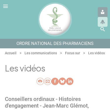
Panneau de gestion des cookies
Aller au menu
Aller au contenu
Aller en bas de page
ORDRE NATIONAL DES PHARMACIENS
Accueil
Les communications
Focus sur
Les vidéos
Les vidéos
Imprimer
Envoyer par e-mail
Partager sur Faceb
Partager sur Blu
Partager sur L
Conseillers ordinaux - Histoires
d'engagement - Jean-Marc Glémot,