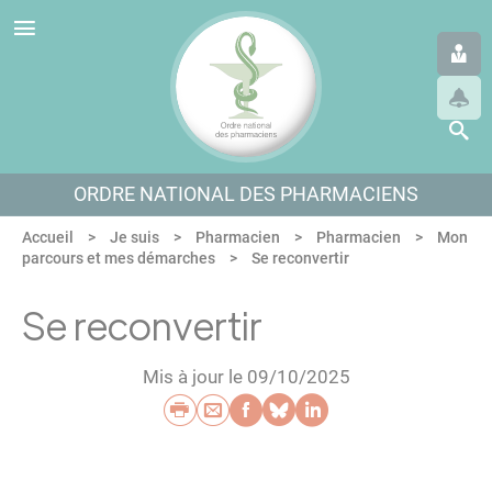
Panneau de gestion des cookies
Aller au menu
Aller au contenu
Aller en bas de page
ORDRE NATIONAL DES PHARMACIENS
Accueil
Je suis
Pharmacien
Pharmacien
Mon
parcours et mes démarches
Se reconvertir
Se reconvertir
Mis à jour le 09/10/2025
Imprimer
Envoyer par e-mail
Partager sur Faceb
Partager sur Blu
Partager sur L