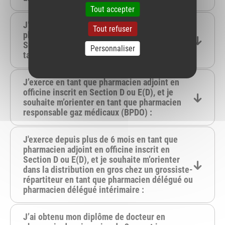
Tout accepter
J’exerce depuis plus de 6 mois en tant que
Tout refuser
pharmacien adjoint en officine inscrit en
Section D ou E(D), et je souhaite m'orienter en
Personnaliser
tant que pharmacien titulaire :
J’exerce en tant que pharmacien adjoint en
officine inscrit en Section D ou E(D), et je
souhaite m’orienter en tant que pharmacien
responsable gaz médicaux (BPDO) :
J'exerce depuis plus de 6 mois en tant que
pharmacien adjoint en officine inscrit en
Section D ou E(D), et je souhaite m’orienter
dans la distribution en gros chez un grossiste-
répartiteur en tant que pharmacien délégué ou
pharmacien délégué intérimaire :
J’ai obtenu mon diplôme de docteur en