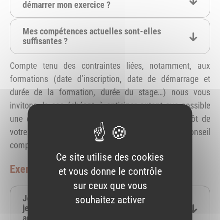
démarrer mon exercice ?
Mes compétences actuelles sont-elles
suffisantes ?
Compte tenu des contraintes liées, notamment, aux
formations (date d’inscription, date de démarrage et
durée de la formation, durée du stage…) nous vous
invitons, le cas échéant, à anticiper autant que possible
une éventuelle remise à niveau en amont du dépôt de
votre dossier de demande d’inscription auprès du conseil
compétent.
Ce site utilise des cookies
Exemples de reconversion :
et vous donne le contrôle
sur ceux que vous
Je travaille dans l’industrie pharmaceutique et
souhaitez activer
je souhaite m’orienter en tant que pharmacien
adjoint d’officine :