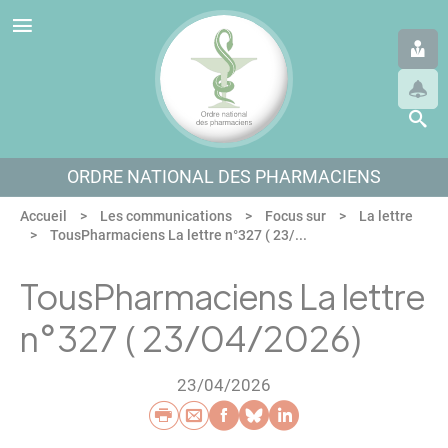
Panneau de gestion des cookies
Aller au menu
Aller au contenu
Aller en bas de page
ORDRE NATIONAL DES PHARMACIENS
Accueil
Les communications
Focus sur
La lettre
TousPharmaciens La lettre n°327 ( 23/...
TousPharmaciens La lettre
n°327 ( 23/04/2026)
23/04/2026
Imprimer
Envoyer par e-mail
Partager sur Faceb
Partager sur Blu
Partager sur L