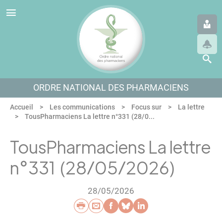
Panneau de gestion des cookies
Aller au menu
Aller au contenu
Aller en bas de page
ORDRE NATIONAL DES PHARMACIENS
Accueil
Les communications
Focus sur
La lettre
TousPharmaciens La lettre n°331 (28/0...
TousPharmaciens La lettre
n°331 (28/05/2026)
28/05/2026
Imprimer
Envoyer par e-mail
Partager sur Faceb
Partager sur Blu
Partager sur L