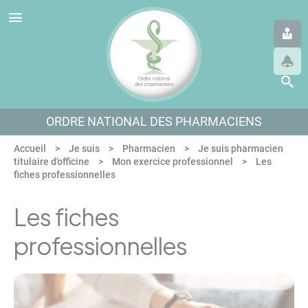
Panneau de gestion des cookies
Aller au menu
Aller au contenu
Aller en bas de page
ORDRE NATIONAL DES PHARMACIENS
Accueil
Je suis
Pharmacien
Je suis pharmacien
titulaire d'officine
Mon exercice professionnel
Les
fiches professionnelles
Les fiches
professionnelles