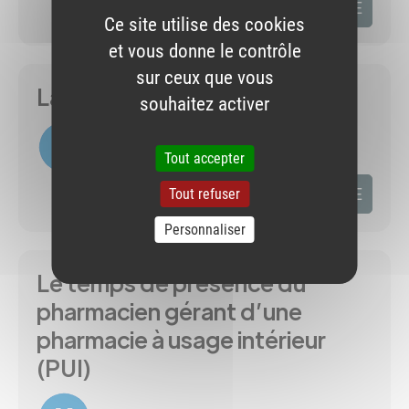
VOIR LA FICHE
Ce site utilise des cookies
et vous donne le contrôle
sur ceux que vous
La gestion des DASRI en PUI
souhaitez activer
Tout accepter
VOIR LA FICHE
Tout refuser
Personnaliser
Le temps de présence du
pharmacien gérant d’une
pharmacie à usage intérieur
(PUI)